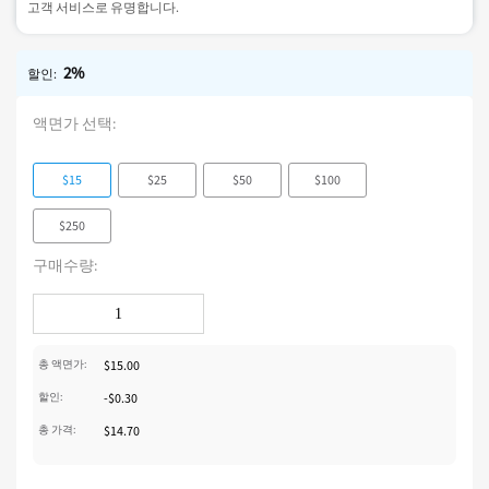
고객 서비스로 유명합니다.
2%
할인:
액면가 선택:
$15
$25
$50
$100
$250
구매수량:
총 액면가:
$15.00
할인
:
-$0.30
총 가격:
$14.70